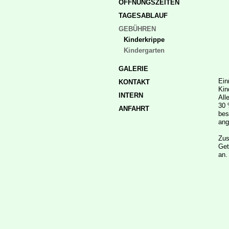
ÖFFNUNGSZEITEN
TAGESABLAUF
GEBÜHREN
Kinderkrippe
Kindergarten
GALERIE
Ein
KONTAKT
Kin
INTERN
All
30 
ANFAHRT
bes
ang
Zus
Get
an.