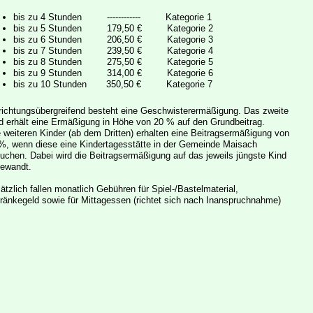
bis zu 4 Stunden ------------ Kategorie 1
bis zu 5 Stunden 179,50 € Kategorie 2
bis zu 6 Stunden 206,50 € Kategorie 3
bis zu 7 Stunden 239,50 € Kategorie 4
bis zu 8 Stunden 275,50 € Kategorie 5
bis zu 9 Stunden 314,00 € Kategorie 6
bis zu 10 Stunden 350,50 € Kategorie 7
richtungsübergreifend besteht eine Geschwisterermäßigung. Das zweite
d erhält eine Ermäßigung in Höhe von 20 % auf den Grundbeitrag.
e weiteren Kinder (ab dem Dritten) erhalten eine Beitragsermäßigung von
%, wenn diese eine Kindertagesstätte in der Gemeinde Maisach
uchen. Dabei wird die Beitragsermäßigung auf das jeweils jüngste Kind
ewandt.
ätzlich fallen monatlich Gebühren für Spiel-/Bastelmaterial,
ränkegeld sowie für Mittagessen (richtet sich nach Inanspruchnahme)