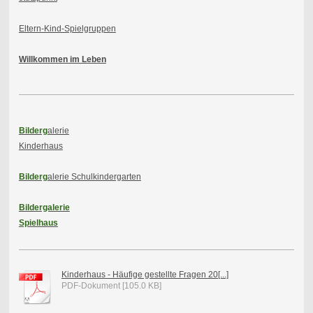
Eltern-Kind-Spielgruppen
Willkommen im Leben
Bilderg
alerie
Kinderhaus
Bilderg
alerie Schulkindergarten
Bildergalerie
Spielhaus
Kinderhaus - Häufige gestellte Fragen 20[...]
PDF-Dokument [105.0 KB]